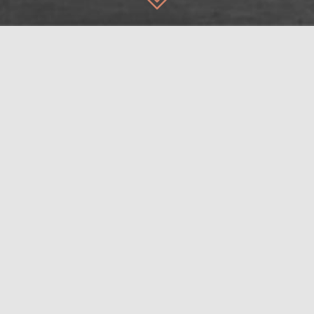
ÊTRE JALOUX DE CETTE TOUR.
ELLE EST PLUS CÉLÈBRE
GUSTAVE EIFFEL
1889, la Tour Eiffel est depuis devenu le symbole de la capitale
des monuments les plus visités au monde.